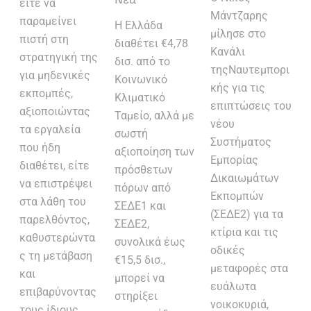
είτε να
Μάντζαρης
παραμείνει
Η Ελλάδα
μίλησε στο
πιστή στη
διαθέτει €4,78
Κανάλι
στρατηγική της
δισ. από το
τηςΝαυτεμπορι
για μηδενικές
Κοινωνικό
κής για τις
εκπομπές,
Κλιματικό
επιπτώσεις του
αξιοποιώντας
Ταμείο, αλλά με
νέου
τα εργαλεία
σωστή
Συστήματος
που ήδη
αξιοποίηση των
Εμπορίας
διαθέτει, είτε
πρόσθετων
Δικαιωμάτων
να επιστρέψει
πόρων από
Εκπομπών
στα λάθη του
ΣΕΔΕ1 και
(ΣΕΔΕ2) για τα
παρελθόντος,
ΣΕΔΕ2,
κτίρια και τις
καθυστερώντα
συνολικά έως
οδικές
ς τη μετάβαση
€15,5 δισ.,
μεταφορές στα
και
μπορεί να
ευάλωτα
επιβαρύνοντας
στηρίξει
νοικοκυριά,
τους ίδιους