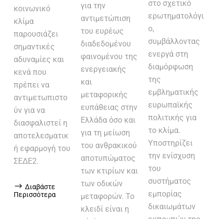
στο σχετικό
για την
κοινωνικό
ερωτηματολόγι
αντιμετώπιση
κλίμα
ο,
του ευρέως
παρουσιάζει
συμβάλλοντας
διαδεδομένου
σημαντικές
ενεργά στη
φαινομένου της
αδυναμίες και
διαμόρφωση
ενεργειακής
κενά που
της
και
πρέπει να
εμβληματικής
μεταφορικής
αντιμετωπιστο
ευρωπαϊκής
ευπάθειας στην
ύν για να
πολιτικής για
Ελλάδα όσο και
διασφαλιστεί η
το κλίμα.
για τη μείωση
αποτελεσματικ
Υποστηρίζει
του ανθρακικού
ή εφαρμογή του
την ενίσχυση
αποτυπώματος
ΣΕΔΕ2.
του
των κτιρίων και
συστήματος
των οδικών
Διαβάστε
εμπορίας
Περισσότερα
μεταφορών. Το
δικαιωμάτων
κλειδί είναι η