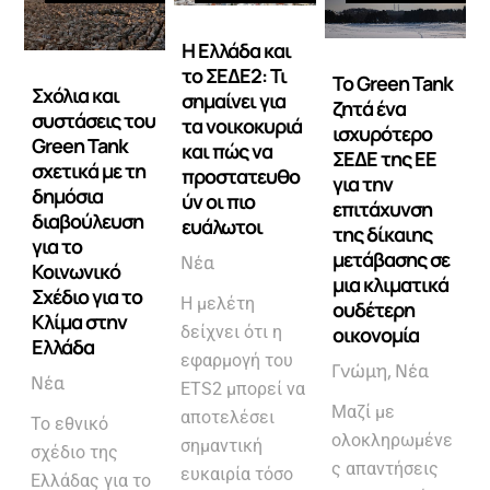
Η Ελλάδα και
το ΣΕΔΕ2: Τι
Το Green Tank
Σχόλια και
σημαίνει για
ζητά ένα
συστάσεις του
τα νοικοκυριά
ισχυρότερο
Green Tank
και πώς να
ΣΕΔΕ της ΕΕ
σχετικά με τη
προστατευθο
για την
δημόσια
ύν οι πιο
επιτάχυνση
διαβούλευση
ευάλωτοι
της δίκαιης
για το
μετάβασης σε
Νέα
Κοινωνικό
μια κλιματικά
Σχέδιο για το
Η μελέτη
ουδέτερη
Κλίμα στην
οικονομία
δείχνει ότι η
Ελλάδα
εφαρμογή του
Γνώμη
Νέα
Νέα
ETS2 μπορεί να
Μαζί με
αποτελέσει
Το εθνικό
ολοκληρωμένε
σημαντική
σχέδιο της
ς απαντήσεις
ευκαιρία τόσο
Ελλάδας για το