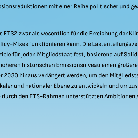
ssionsreduktionen mit einer Reihe politischer und g
as ETS2 zwar als wesentlich für die Erreichung der Kl
Policy-Mixes funktionieren kann. Die Lastenteilungsv
ele für jeden Mitgliedstaat fest, basierend auf Solid
öheren historischen Emissionsniveau einen größer
er 2030 hinaus verlängert werden, um den Mitgliedsta
ler und nationaler Ebene zu entwickeln und umzuset
e durch den ETS-Rahmen unterstützten Ambitionen g