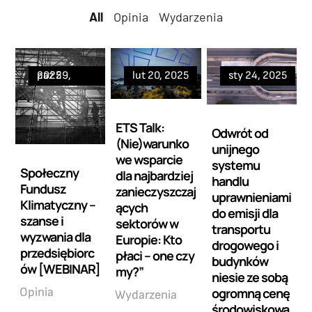
All
All
Opinia
Wydarzenia
paź 29, 2025
lut 20, 2025
sty 24, 2025
ETS Talk:
Odwrót od
(Nie)warunko
unijnego
we wsparcie
systemu
Społeczny
dla najbardziej
handlu
Fundusz
zanieczyszczaj
uprawnieniami
Klimatyczny –
ących
do emisji dla
szanse i
sektorów w
transportu
wyzwania dla
Europie: Kto
drogowego i
przedsiębiorc
płaci – one czy
budynków
ów [WEBINAR]
my?”
niesie ze sobą
ogromną cenę
Opinia
Wydarzenia
środowiskową,