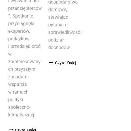
i wyzwania dla
gospodarstwa
przedsiębiorców
domowe,
”. Spotkanie
stawiając
przyciągnęło
pytania o
ekspertów,
sprawiedliwość i
praktyków
podział
i przedsiębiorcó
dochodów.
w
zainteresowany
Czytaj Dalej
ch przyszłymi
zasadami
wsparcia
w ramach
polityki
społeczno-
klimatycznej.
Czytaj Dalej