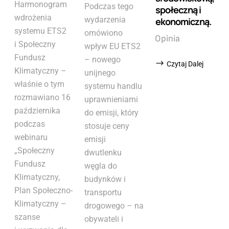
Harmonogram
Podczas tego
społeczną i
wdrożenia
wydarzenia
ekonomiczną.
systemu ETS2
omówiono
Opinia
i Społeczny
wpływ EU ETS2
Fundusz
– nowego
Czytaj Dalej
Klimatyczny –
unijnego
właśnie o tym
systemu handlu
rozmawiano 16
uprawnieniami
października
do emisji, który
podczas
stosuje ceny
webinaru
emisji
„Społeczny
dwutlenku
Fundusz
węgla do
Klimatyczny,
budynków i
Plan Społeczno-
transportu
Klimatyczny –
drogowego – na
szanse
obywateli i