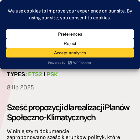
MENU
CATEGORIES:
PSK
TYPES:
ETS2
|
PSK
8 lip 2025
Sześć propozycji dla realizacji Planów
Społeczno-Klimatycznych
W niniejszym dokumencie
zaproponowano sześć kierunków polityk, które