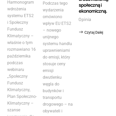
Harmonogram
Podczas tego
społeczną i
wdrożenia
wydarzenia
ekonomiczną.
systemu ETS2
omówiono
Opinia
i Społeczny
wpływ EU ETS2
Fundusz
– nowego
Czytaj Dalej
Klimatyczny –
unijnego
właśnie o tym
systemu handlu
rozmawiano 16
uprawnieniami
października
do emisji, który
podczas
stosuje ceny
webinaru
emisji
„Społeczny
dwutlenku
Fundusz
węgla do
Klimatyczny,
budynków i
Plan Społeczno-
transportu
Klimatyczny –
drogowego – na
szanse
obywateli i