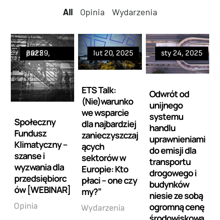
All
All
Opinia
Wydarzenia
paź 29, 2025
lut 20, 2025
sty 24, 2025
ETS Talk:
Odwrót od
(Nie)warunko
unijnego
we wsparcie
systemu
Społeczny
dla najbardziej
handlu
Fundusz
zanieczyszczaj
uprawnieniami
Klimatyczny –
ących
do emisji dla
szanse i
sektorów w
transportu
wyzwania dla
Europie: Kto
drogowego i
przedsiębiorc
płaci – one czy
budynków
ów [WEBINAR]
my?”
niesie ze sobą
ogromną cenę
Opinia
Wydarzenia
środowiskową,