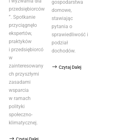
i wyzwania dla
gospodarstwa
przedsiębiorców
domowe,
”. Spotkanie
stawiając
przyciągnęło
pytania o
ekspertów,
sprawiedliwość i
praktyków
podział
i przedsiębiorcó
dochodów.
w
zainteresowany
Czytaj Dalej
ch przyszłymi
zasadami
wsparcia
w ramach
polityki
społeczno-
klimatycznej.
Czytaj Dalej