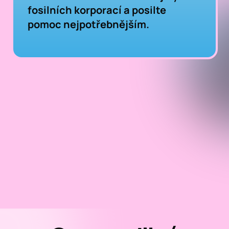
fosilních korporací a posilte
pomoc nejpotřebnějším.