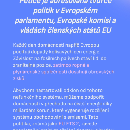
Petice je adresována tvůrce
politik v Evropském
parlamentu, Evropské komisi a
vládách členských států EU
Každý den domácnosti napříč Evropou
pociťují dopady kolísavých cen energie.
Závislost na fosilních palivech staví lidi do
zranitelné pozice,
zatímco ropné a
plynárenské společnosti dosahují obrovských
zisků.
Abychom nastartovali odklon od tohoto
nefunkčního systému, můžeme podpořit
domácnosti v přechodu na čistší energii díky
miliardám korun, které vygeneruje rozšíření
systému obchodování s emisemi. Tato
politika, známá jako
EU ETS 2
, zavede