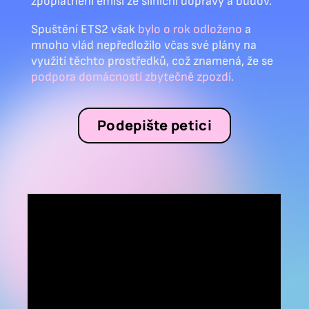
zpoplatnění emisí ze silniční dopravy a budov.
Spuštění ETS2 však
bylo o rok odloženo
a
mnoho vlád nepředložilo včas své plány na
využití těchto prostředků, což znamená, že se
podpora domácností zbytečně zpozdí.
Podepište petici