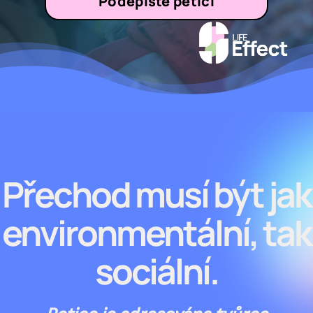
Podepište petici
Přechod musí být jak
environmentální, tak
sociální.