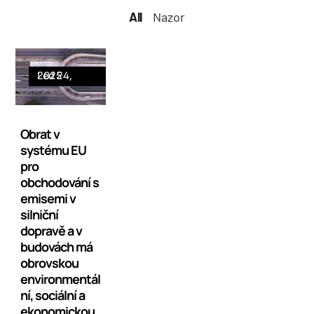
All
All
Nazor
Led 24, 2025
Obrat v
systému EU
pro
obchodování s
emisemi v
silniční
dopravě a v
budovách má
obrovskou
environmentál
ní, sociální a
ekonomickou