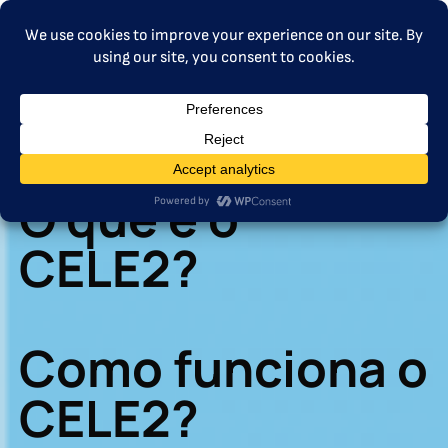
MENU
O que é o
CELE2?
Como funciona o
CELE2?