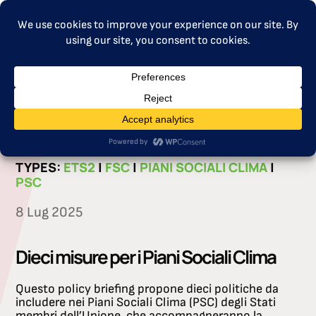
MENU
CATEGORIES:
PSC
TYPES:
ETS2
|
FSC
|
PIANI SOCIALI CLIMA
|
PSC
8 Lug 2025
Dieci misure per i Piani Sociali Clima
Questo policy briefing propone dieci politiche da
includere nei Piani Sociali Clima (PSC) degli Stati
membri dell’Unione, che accompagneranno la